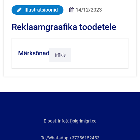
Illustratsioonid
14/12/2023
Reklaamgraafika toodetele
Märksõnad
trükis
E-post: info(ät)sigrimigri.ee
Tel/WhatsApp +37256152452