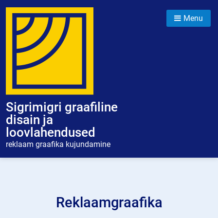
Skip
to
Menu
content
Sigrimigri graafiline
disain ja
loovlahendused
reklaam graafika kujundamine
Reklaamgraafika