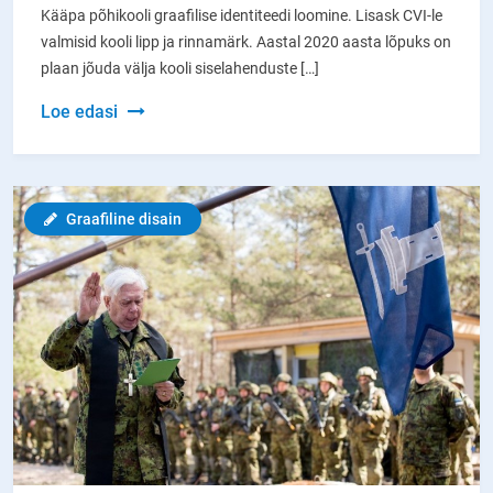
Kääpa põhikooli graafilise identiteedi loomine. Lisask CVI-le
valmisid kooli lipp ja rinnamärk. Aastal 2020 aasta lõpuks on
plaan jõuda välja kooli siselahenduste […]
Kääpa
Loe edasi
Põhikooli
sümboolika
Graafiline disain