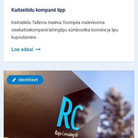
Kaitseliidu kompanii lipp
Kaitseliidu Tallinna maleva Toompea malevkonna
sisekaitsekompanii lahinglipu sümboolika loomine ja lipu
kujundamine.
Kaitseliidu
Loe edasi
kompanii
lipp
Identiteet