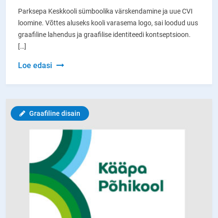
Parksepa Keskkooli sümboolika värskendamine ja uue CVI
loomine. Võttes aluseks kooli varasema logo, sai loodud uus
graafiline lahendus ja graafilise identiteedi kontseptsioon.
[…]
Parksepa
Loe edasi
Keskkooli
sümboolika
uuendus
Graafiline disain