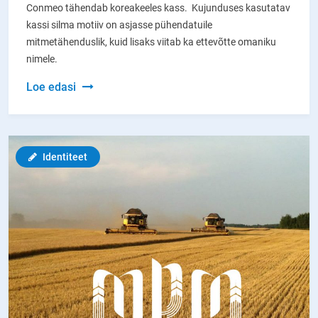
Conmeo tähendab koreakeeles kass. Kujunduses kasutatav
kassi silma motiiv on asjasse pühendatuile
mitmetähenduslik, kuid lisaks viitab ka ettevõtte omaniku
nimele.
Conmeo
Loe edasi
OÜ
logo
ja
Identiteet
stiili
väljatöötamine