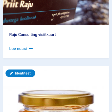
Raju Consulting visiitkaart
Raju
Loe edasi
Consulting
visiitkaart
Identiteet