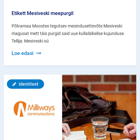
Etikett Mesiveski meepurgil
Põlvamaa Moostes tegutsev mesindusettevõte Mesiveski
magusat mett täis purgid said uue kullaläikelise kujunduse.
Tellija: Mesiveski oü
Etikett
Loe edasi
Mesiveski
meepurgil
Identiteet