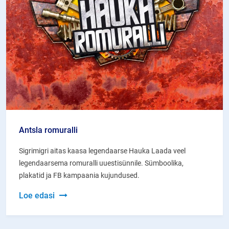
Antsla romuralli
Sigrimigri aitas kaasa legendaarse Hauka Laada veel
legendaarsema romuralli uuestisünnile. Sümboolika,
plakatid ja FB kampaania kujundused.
Antsla
Loe edasi
romuralli