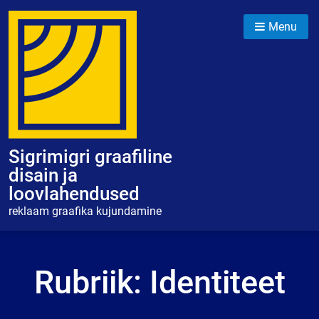
Skip
to
Menu
content
Sigrimigri graafiline
disain ja
loovlahendused
reklaam graafika kujundamine
Rubriik:
Identiteet