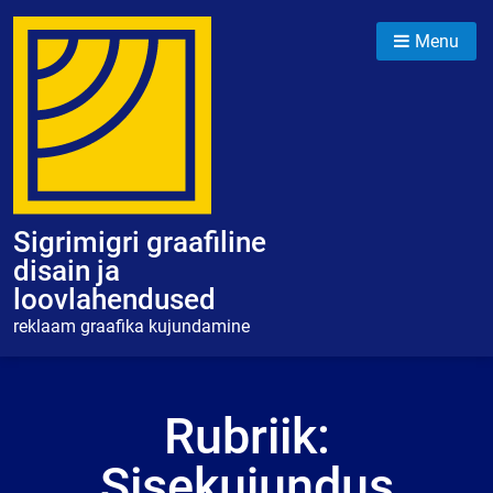
Skip
to
Menu
content
Sigrimigri graafiline
disain ja
loovlahendused
reklaam graafika kujundamine
Rubriik:
Sisekujundus