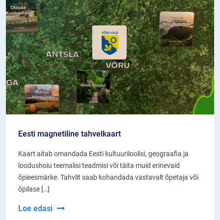
Eesti magnetiline tahvelkaart
Kaart aitab omandada Eesti kultuuriloolisi, geograafia ja
loodushoiu teemalisi teadmisi või täita muid erinevaid
õpieesmärke. Tahvlit saab kohandada vastavalt õpetaja või
õpilase […]
Eesti
Loe edasi