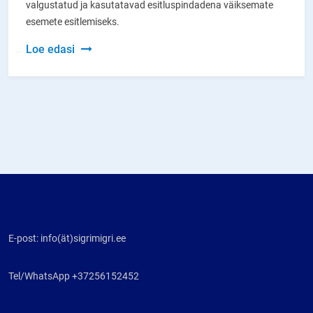
valgustatud ja kasutatavad esitluspindadena väiksemate
esemete esitlemiseks.
Spordimeenete
Loe edasi
vitriinid
E-post: info(ät)sigrimigri.ee
Tel/WhatsApp +37256152452