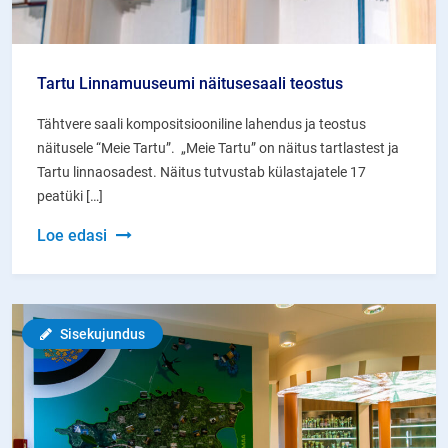
Tartu Linnamuuseumi näitusesaali teostus
Tähtvere saali kompositsiooniline lahendus ja teostus
näitusele “Meie Tartu”. „Meie Tartu” on näitus tartlastest ja
Tartu linnaosadest. Näitus tutvustab külastajatele 17
peatüki […]
Tartu
Loe edasi
Linnamuuseumi
näitusesaali
teostus
Sisekujundus