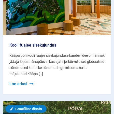
Kooli fuajee sisekujundus
Kääpa põhikooli fuajee sisekujunduse kandev idee on rännak
jääaja lõpust tänapäeva, kus ajateljel kõrvutuvad globaalsed
sündmused kohalike sündmustege mis omakorda
mõjutanud Kääpa […]
Kooli
Loe edasi
fuajee
sisekujundus
Graafiline disain