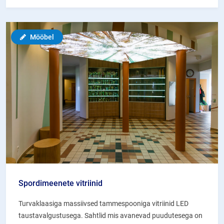
magnetiline
tahvelkaart
Mööbel
Spordimeenete vitriinid
Turvaklaasiga massiivsed tammespooniga vitriinid LED
taustavalgustusega. Sahtlid mis avanevad puudutesega on