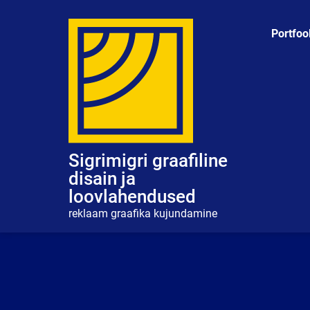
Skip
to
Portfoo
content
Sigrimigri graafiline
disain ja
loovlahendused
reklaam graafika kujundamine