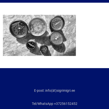
E-post: info(ät)sigrimigri.ee
Tel/WhatsApp +37256152452