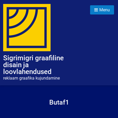
Skip
to
Menu
content
Sigrimigri graafiline
disain ja
loovlahendused
reklaam graafika kujundamine
Butaf1