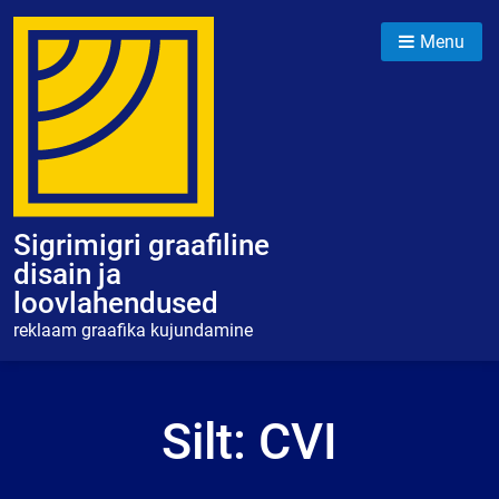
Skip
to
Menu
content
Sigrimigri graafiline
disain ja
loovlahendused
reklaam graafika kujundamine
Silt:
CVI