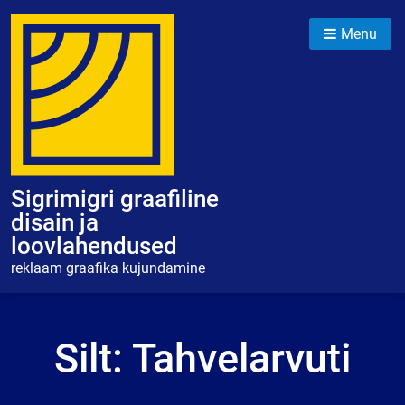
Skip
to
Menu
content
Sigrimigri graafiline
disain ja
loovlahendused
reklaam graafika kujundamine
Silt:
Tahvelarvuti