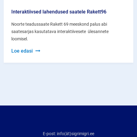
Interaktiivsed lahendused saatele Rakett96
Noorte teadussaate Rakett 69 meeskond palus abi
saatesarjas kasutatava interaktiivesete ülesannete
loomisel.
Interaktiivsed
Loe edasi
lahendused
saatele
Rakett96
E-post: info(ät)sigrimigri.ee