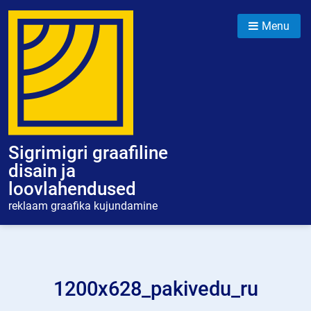
Skip
to
Menu
content
Sigrimigri graafiline
disain ja
loovlahendused
reklaam graafika kujundamine
1200x628_pakivedu_ru