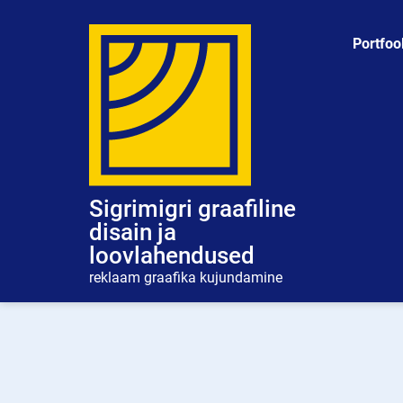
Skip
to
Portfoo
content
Sigrimigri graafiline
disain ja
loovlahendused
reklaam graafika kujundamine