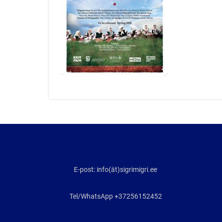
E-post: info(ät)sigrimigri.ee
Tel/WhatsApp +37256152452