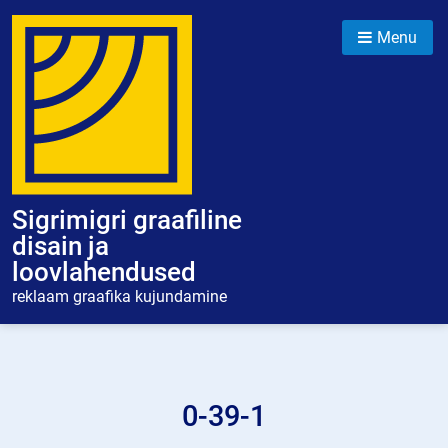
Skip
to
Menu
content
Sigrimigri graafiline
disain ja
loovlahendused
reklaam graafika kujundamine
0-39-1