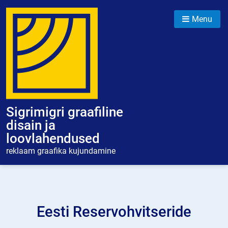
Skip
to
Menu
content
Sigrimigri graafiline
disain ja
loovlahendused
reklaam graafika kujundamine
Eesti Reservohvitseride