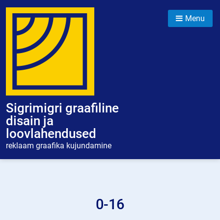
Skip
to
Menu
content
Sigrimigri graafiline
disain ja
loovlahendused
reklaam graafika kujundamine
0-16