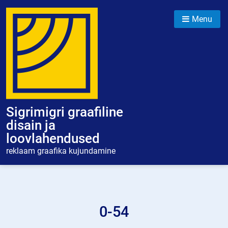
Skip
to
Menu
content
Sigrimigri graafiline
disain ja
loovlahendused
reklaam graafika kujundamine
0-54