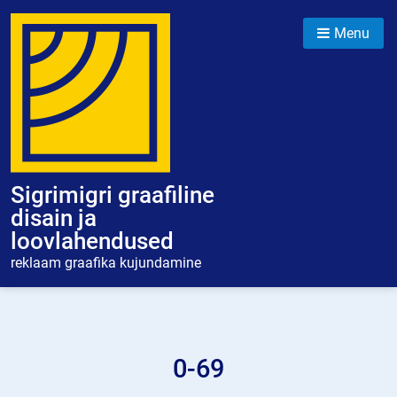
Skip
to
Menu
content
Sigrimigri graafiline
disain ja
loovlahendused
reklaam graafika kujundamine
0-69