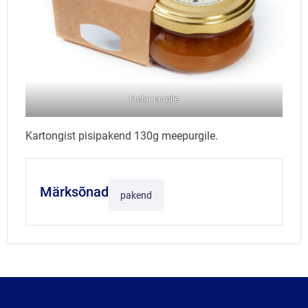
Futlar purgile
Kartongist pisipakend 130g meepurgile.
Märksõnad
pakend