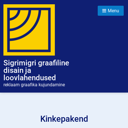
Skip
to
Menu
content
Sigrimigri graafiline
disain ja
loovlahendused
reklaam graafika kujundamine
Kinkepakend