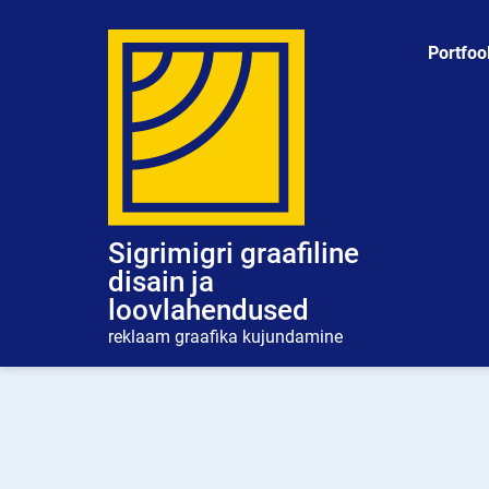
Skip
to
Portfoo
content
Sigrimigri graafiline
disain ja
loovlahendused
reklaam graafika kujundamine