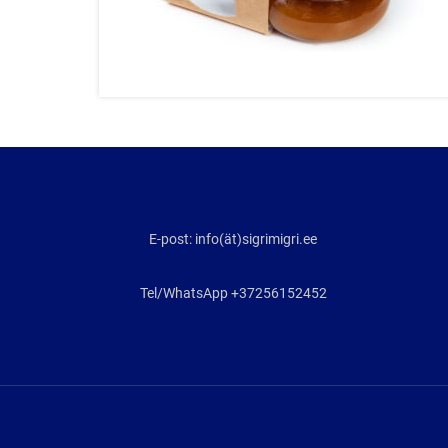
E-post: info(ät)sigrimigri.ee
Tel/WhatsApp +37256152452