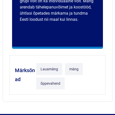
grupi võit on ka individuaalne võit. Mäng
arendab tähelepanuvõimet ja koostööd,
ühtlasi õpetades märkama ja tundma
Eesti loodust nii maal kui linnas.
Lauamäng
mäng
Märksõn
ad
õppevahend