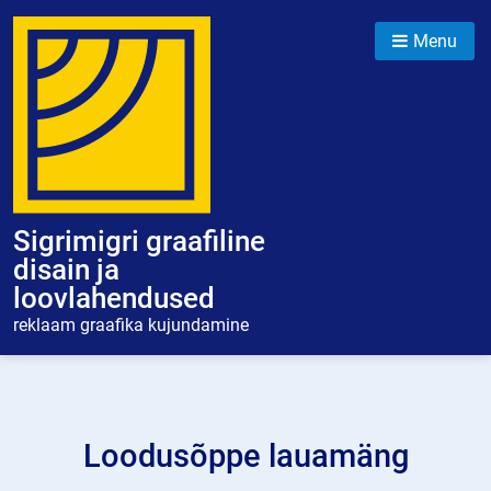
Menu
Sigrimigri graafiline
disain ja
loovlahendused
reklaam graafika kujundamine
Loodusõppe lauamäng