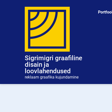
Skip
to
Portfoo
content
Sigrimigri graafiline
disain ja
loovlahendused
reklaam graafika kujundamine