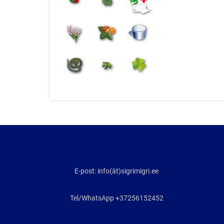
E-post: info(ät)sigrimigri.ee
Tel/WhatsApp +37256152452