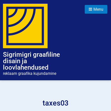
Skip
to
Menu
content
Sigrimigri graafiline
disain ja
loovlahendused
reklaam graafika kujundamine
taxes03