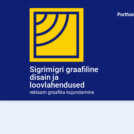
Skip
to
Portfoo
content
Sigrimigri graafiline
disain ja
loovlahendused
reklaam graafika kujundamine