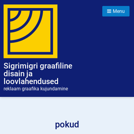
Skip
to
Menu
content
Sigrimigri graafiline
disain ja
loovlahendused
reklaam graafika kujundamine
pokud