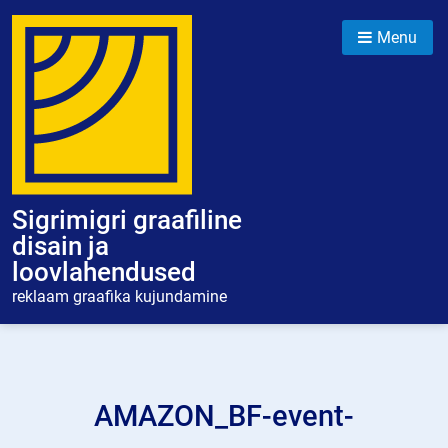
Skip
to
Menu
content
Sigrimigri graafiline
disain ja
loovlahendused
reklaam graafika kujundamine
AMAZON_BF-event-