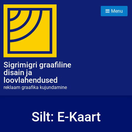
Skip
to
Menu
content
Sigrimigri graafiline
disain ja
loovlahendused
reklaam graafika kujundamine
Silt:
E-Kaart