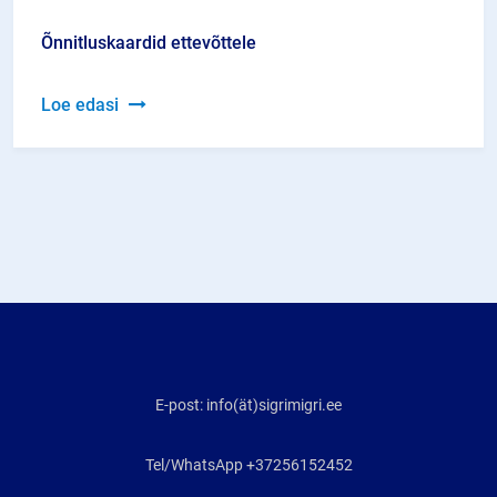
Õnnitluskaardid ettevõttele
Õnnitluskaardid
Loe edasi
ettevõttele
E-post: info(ät)sigrimigri.ee
Tel/WhatsApp +37256152452