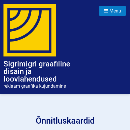
Skip
to
Menu
content
Sigrimigri graafiline
disain ja
loovlahendused
reklaam graafika kujundamine
Õnnitluskaardid