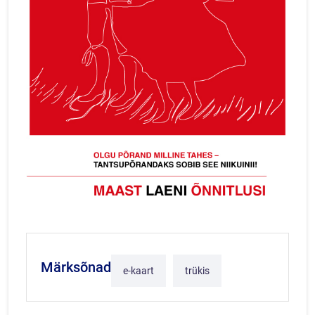
Märksõnad
e-kaart
trükis