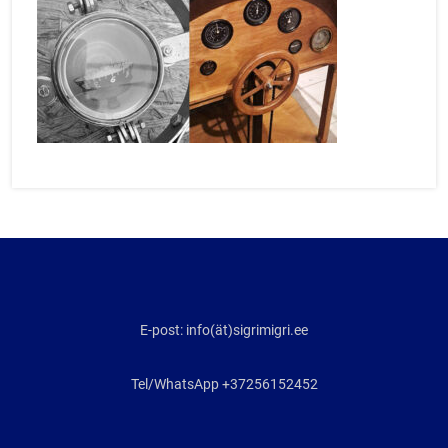
E-post: info(ät)sigrimigri.ee
Tel/WhatsApp +37256152452