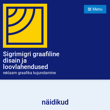
Skip
to
Menu
content
Sigrimigri graafiline
disain ja
loovlahendused
reklaam graafika kujundamine
näidikud